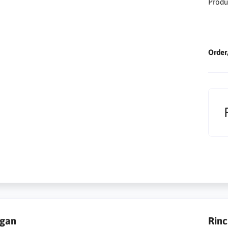
Produ
Order
ngan
Rinc