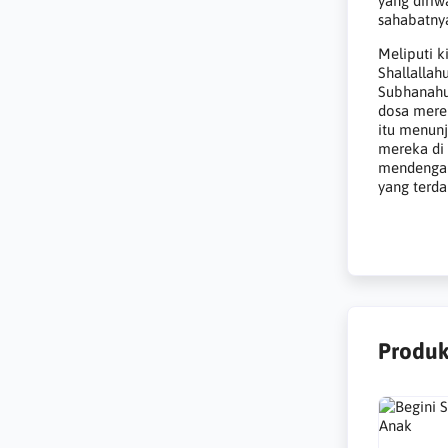
yang diriw
sahabatnya
Meliputi k
Shallallah
Subhanahu
dosa merek
itu menunj
mereka di 
mendengark
yang terda
Produk