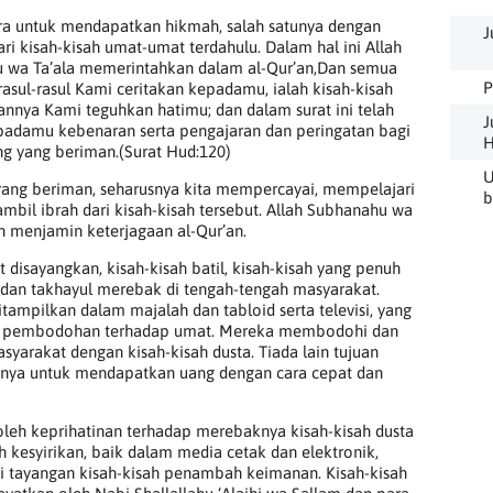
ra untuk mendapatkan hikmah, salah satunya dengan
J
i kisah-kisah umat-umat terdahulu. Dalam hal ini Allah
 wa Ta’ala memerintahkan dalam al-Qur’an,Dan semua
P
 rasul-rasul Kami ceritakan kepadamu, ialah kisah-kisah
nnya Kami teguhkan hatimu; dan dalam surat ini telah
J
padamu kebenaran serta pengajaran dan peringatan bagi
H
ng yang beriman.(Surat Hud:120)
U
rang beriman, seharusnya kita mempercayai, mempelajari
b
bil ibrah dari kisah-kisah tersebut. Allah Subhanahu wa
ah menjamin keterjagaan al-Qur’an.
t disayangkan, kisah-kisah batil, kisah-kisah yang penuh
 dan takhayul merebak di tengah-tengah masyarakat.
ditampilkan dalam majalah dan tabloid serta televisi, yang
 pembodohan terhadap umat. Mereka membodohi dan
yarakat dengan kisah-kisah dusta. Tiada lain tujuan
nya untuk mendapatkan uang dengan cara cepat dan
leh keprihatinan terhadap merebaknya kisah-kisah dusta
 kesyirikan, baik dalam media cetak dan elektronik,
 tayangan kisah-kisah penambah keimanan. Kisah-kisah