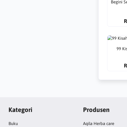
Begini S
R
99 Ki
R
Kategori
Produsen
Buku
Aqila Herba care