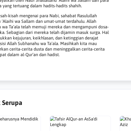
ayatkan oleh Nabi Shallallahu ‘Alaihi wa Sallam dan para
 yang tertuang dalam hadits-hadits shahih.
isah-kisah mengenai para Nabi, sahabat Rasulullah
u ‘Alaihi wa Sallam dan umat-umat terdahulu. Allah
 wa Ta’ala telah memuji mereka dan mengampuni dosa-
a. Sebagian dari mereka telah dijamin masuk surga. Hal
ukkan kejujuran, keikhlasan, dan ketinggian derajat
sisi Allah Subhanahu wa Ta’ala. Masihkah kita mau
an cerita-cerita dusta dan meninggalkan cerita-cerita
pat dalam al-Qur’an dan hadist.
 Serupa