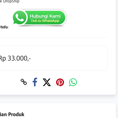
k DropShip
/Info
:
Rp 33.000,-
ian Produk