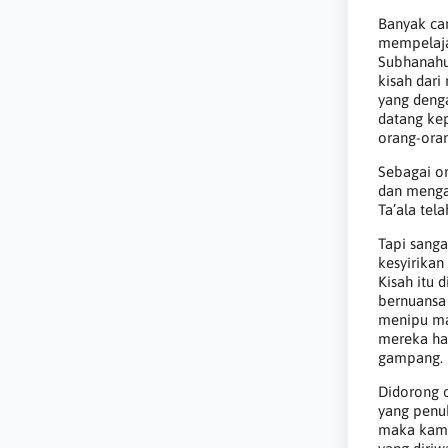
Banyak ca
mempelajar
Subhanahu
kisah dari
yang denga
datang ke
orang-ora
Sebagai o
dan mengam
Ta’ala tel
Tapi sanga
kesyirikan
Kisah itu 
bernuansa
menipu mas
mereka ha
gampang.
Didorong o
yang penuh
maka kami