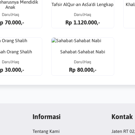
eharusnya Mendidik
Tafsir AlQur-an AsSa'di Lengkap
Khal
Anak
DarulHaq
DarulHaq
p 70.000,-
Rp 1.120.000,-
sah Orang Shalih
Sahabat-Sahabat Nabi
DarulHaq
DarulHaq
p 30.000,-
Rp 80.000,-
Informasi
Kontak
Tentang Kami
Jaten RT 0