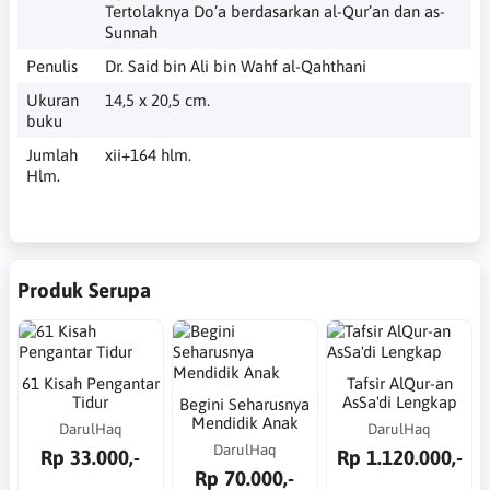
Tertolaknya Do’a berdasarkan al-Qur’an dan as-
Sunnah
Penulis
Dr. Said bin Ali bin Wahf al-Qahthani
Ukuran
14,5 x 20,5 cm.
buku
Jumlah
xii+164 hlm.
Hlm.
Produk Serupa
61 Kisah Pengantar
Tafsir AlQur-an
Tidur
AsSa'di Lengkap
Begini Seharusnya
Mendidik Anak
DarulHaq
DarulHaq
DarulHaq
Rp 33.000,-
Rp 1.120.000,-
Rp 70.000,-